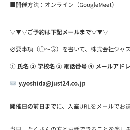
■開催方法：オンライン（GoogleMeet）
▽▼▽ご予約は下記メールまで▽▼▽
必要事項（①～➄）を書いて、株式会社ジャス
① 氏名 ② 学校名 ③ 電話番号 ④ メールアド
y.yoshida
@just24.co.jp
開催日の前日まで
に、入室URLをメールでお
当日、たくさんの方とお話できることを楽し