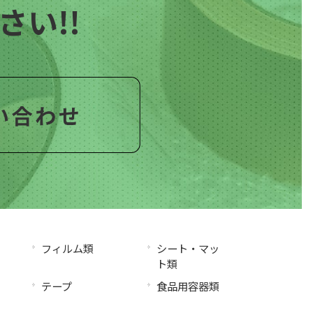
い!!
フィルム類
シート・マッ
ト類
テープ
食品用容器類