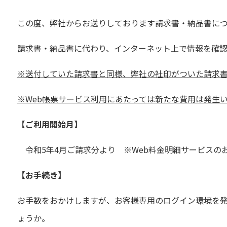
この度、弊社からお送りしております請求書・納品書に
請求書・納品書に代わり、インターネット上で情報を確
※送付していた請求書と同様、弊社の社印がついた請求
※Web
帳票サービス利用にあたっては新たな費用は発生
【ご利用開始月】
令和
5
年
4
月ご請求分より ※
Web
料金明細サービスの
【お手続き】
お手数をおかけしますが、お客様専用のログイン環境を
ょうか。