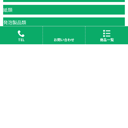
紙類
発泡製品類
包装・梱包用資材
TEL
お問い合わせ
商品一覧
業種別一覧
食品・飲料
物流
製造業
卸売り・小売業
学校・病院
産業廃棄物・リサイクル