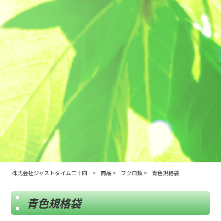
株式会社ジャストタイム二十四
>
商品
>
フクロ類
>
青色規格袋
青色規格袋