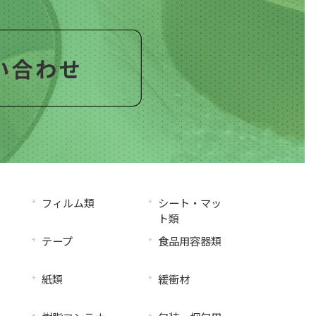
フィルム類
シート・マッ
ト類
テープ
食品用容器類
紙類
緩衝材