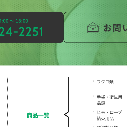
フクロ類
手袋・衛生用
品類
ヒモ・ロープ
商品一覧
結束用品