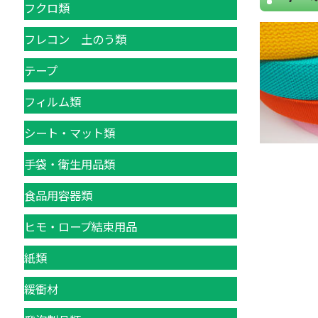
フクロ類
フレコン 土のう類
テープ
フィルム類
シート・マット類
手袋・衛生用品類
食品用容器類
ヒモ・ロープ結束用品
紙類
緩衝材