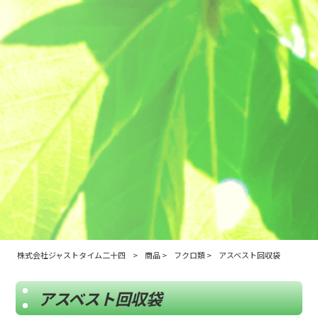
株式会社ジャストタイム二十四
>
商品
>
フクロ類
>
アスベスト回収袋
アスベスト回収袋