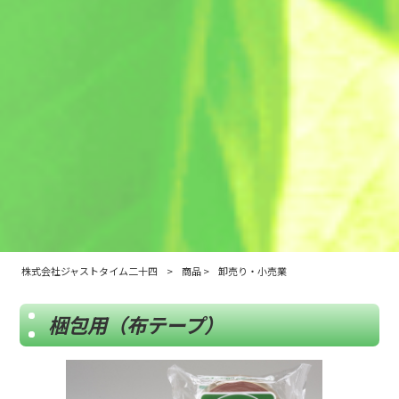
株式会社ジャストタイム二十四
>
商品
>
卸売り・小売業
梱包用（布テープ）