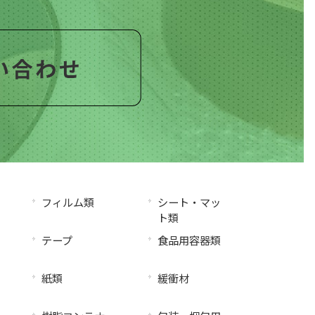
フィルム類
シート・マッ
ト類
テープ
食品用容器類
紙類
緩衝材