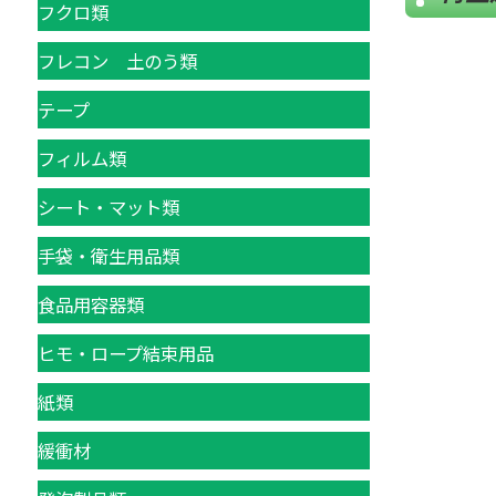
フクロ類
フレコン 土のう類
テープ
フィルム類
シート・マット類
手袋・衛生用品類
食品用容器類
ヒモ・ロープ結束用品
紙類
緩衝材