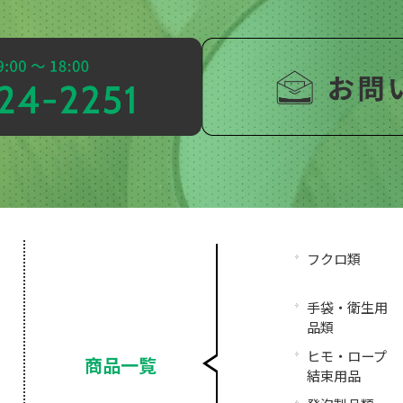
フクロ類
手袋・衛生用
品類
ヒモ・ロープ
商品一覧
結束用品