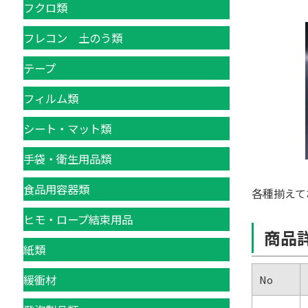
フクロ類
フレコン 土のう類
テープ
フィルム類
シート・マット類
手袋・衛生用品類
食品用容器類
各種揃えて
ヒモ・ロープ結束用品
商品
紙類
緩衝材
No