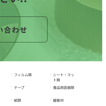
フィルム類
シート・マッ
ト類
テープ
食品用容器類
紙類
緩衝材