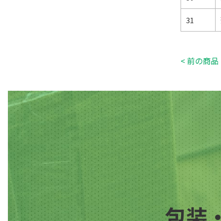
31
< 前の商品
包装