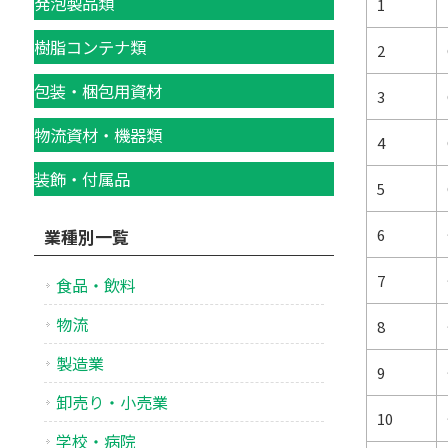
発泡製品類
1
樹脂コンテナ類
2
包装・梱包用資材
3
物流資材・機器類
4
装飾・付属品
5
6
業種別一覧
7
食品・飲料
物流
8
製造業
9
卸売り・小売業
10
学校・病院