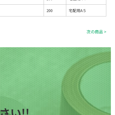
200
宅配用A５
次の商品 >
い!!