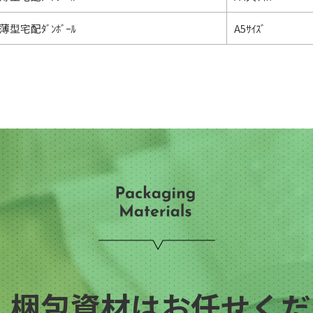
薄型宅配ﾀﾞﾝﾎﾞｰﾙ
A5ｻｲｽﾞ
・梱包資材はお任せくださ